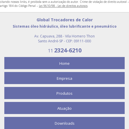
citando nossos links, é proibida sem a autorização do autor. Crime de violação de direito autoral –
FABRICANTES DE TROCADORES DE CALOR
artigo 184 do Código Penal –
Lei 9610/98 - Lei de direitos autorais
.
RESFRIADOR DE ÓLEO INDUSTRIAL
Global Trocadores de Calor
RESFRIADOR PARA ÓLEO HIDRÁULICO
Sistemas óleo hidráulico, óleo lubrificante e pneumático
COMPRAR VASO DE PRESSÃO
Av. Capuava, 288 - Vila Homero Thon
Santo André-SP - CEP: 09111-000
EMPRESA DE VASOS DE PRESSÃO
2324-6210
11
RESERVATÓRIO AR COMPRIMIDO PREÇO
RESFRIADOR DE AR COMPRIMIDO PREÇO
Home
TROCADOR DE CALOR COMPRAR
Empresa
Produtos
Atuação
Downloads