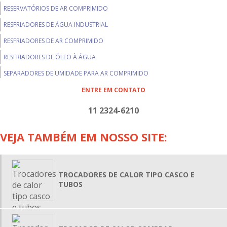
RESERVATÓRIOS DE AR COMPRIMIDO
RESFRIADORES DE ÁGUA INDUSTRIAL
RESFRIADORES DE AR COMPRIMIDO
RESFRIADORES DE ÓLEO À ÁGUA
SEPARADORES DE UMIDADE PARA AR COMPRIMIDO
TROCADORES DE CALOR TIPO CASCO E TUBOS
ENTRE EM CONTATO
TROCADORES ALETADOS
11 2324-6210
VASOS DE PRESSÃO
VEJA TAMBÉM EM NOSSO SITE:
BALÕES SEPARADORES DE UMIDADE
LIMPEZA EM TROCADORES DE CALOR
PERMUTADORES DE CALOR CASCO E TUBO
TROCADORES DE CALOR TIPO CASCO E
TUBOS
PERMUTADORES DE CALOR TUBULARES
TROCADOR DE CALOR INDUSTRIAL
TROCADOR DE CALOR PREÇO