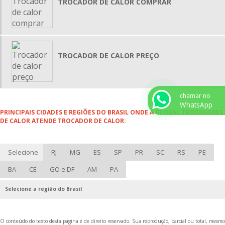
TROCADOR DE CALOR COMPRAR
TROCADOR DE CALOR TUBO DUPLO
TROCADORES DE CALOR TUBULAR
VASO DE PRESSÃO VERTICAL
TROCADOR DE CALOR PREÇO
VASO DE PRESSÃO HORIZONTAL
TROCADOR DE CALOR MANUTENÇÃO
RESERVATÓRIO DE AR COMPRIMIDO VERTICAL
chamar no
WhatsApp
RESERVATÓRIO DE AR COMPRIMIDO HORIZONTAL
PRINCIPAIS CIDADES E REGIÕES DO BRASIL ONDE A GLOBAL TROCADORES
DE CALOR ATENDE TROCADOR DE CALOR:
VASO DE PRESSÃO AÇO CARBONO
VASO DE PRESSÃO AÇO INOX
Selecione
RJ
MG
ES
SP
PR
SC
RS
PE
TROCADOR DE CALOR CASCO E TUBO
MANUTENÇÃO DE TROCADORES DE CALOR CASCO TUBO
BA
CE
GO e DF
AM
PA
RESFRIADOR DE AR COMPRIMIDO COMPRAR
Selecione a região do Brasil
EMPRESAS FABRICANTES DE VASOS DE PRESSÃO
TROCADOR DE CALOR
O conteúdo do texto desta página é de direito reservado. Sua reprodução, parcial ou total, mesmo