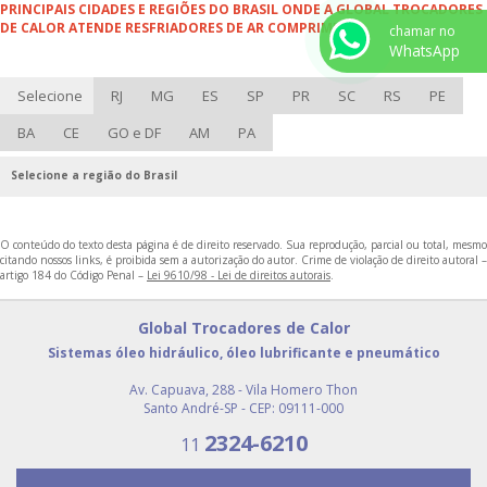
PRINCIPAIS CIDADES E REGIÕES DO BRASIL ONDE A GLOBAL TROCADORES
DE CALOR ATENDE RESFRIADORES DE AR COMPRIMIDO:
VASO DE PRESSÃO AÇO CARBONO
chamar no
WhatsApp
VASO DE PRESSÃO AÇO INOX
Selecione
RJ
MG
ES
SP
PR
SC
RS
PE
TROCADOR DE CALOR CASCO E TUBO
MANUTENÇÃO DE TROCADORES DE CALOR CASCO TUBO
BA
CE
GO e DF
AM
PA
RESFRIADOR DE AR COMPRIMIDO COMPRAR
Selecione a região do Brasil
EMPRESAS FABRICANTES DE VASOS DE PRESSÃO
TROCADOR DE CALOR
O conteúdo do texto desta página é de direito reservado. Sua reprodução, parcial ou total, mesmo
citando nossos links, é proibida sem a autorização do autor. Crime de violação de direito autoral –
FABRICANTES DE TROCADORES DE CALOR
artigo 184 do Código Penal –
Lei 9610/98 - Lei de direitos autorais
.
RESFRIADOR DE ÓLEO INDUSTRIAL
Global Trocadores de Calor
RESFRIADOR PARA ÓLEO HIDRÁULICO
Sistemas óleo hidráulico, óleo lubrificante e pneumático
COMPRAR VASO DE PRESSÃO
Av. Capuava, 288 - Vila Homero Thon
Santo André-SP - CEP: 09111-000
EMPRESA DE VASOS DE PRESSÃO
2324-6210
11
RESERVATÓRIO AR COMPRIMIDO PREÇO
RESFRIADOR DE AR COMPRIMIDO PREÇO